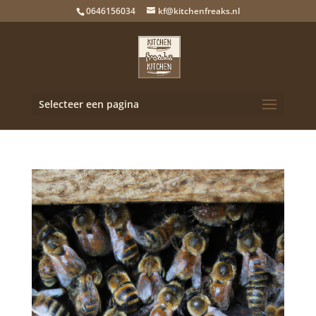
0646156034
kf@kitchenfreaks.nl
Selecteer een pagina