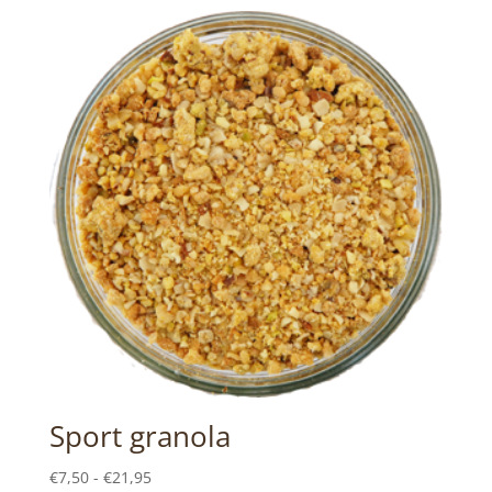
tot
€16,95
Sport granola
Prijsklasse:
€
7,50
-
€
21,95