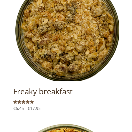
Freaky breakfast
Prijsklasse:
Gewaardeer
€
6,45
-
€
17,95
d
€6,45
5.00
uit 5
tot
€17,95