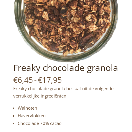
Freaky chocolade granola
Prijsklasse:
€
6,45
-
€
17,95
€6,45
Freaky chocolade granola bestaat uit de volgende
tot
verrukkelijke ingrediënten
€17,95
Walnoten
Havervlokken
Chocolade 70% cacao