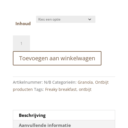
Inhoud
Freaky
chocolade
granola
Toevoegen aan winkelwagen
aantal
Artikelnummer:
N/B
Categorieën:
Granola
,
Ontbijt
producten
Tags:
Freaky breakfast
,
ontbijt
Beschrijving
Aanvullende informatie