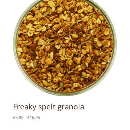
Freaky spelt granola
Prijsklasse:
€
5,95
-
€
16,95
€5,95