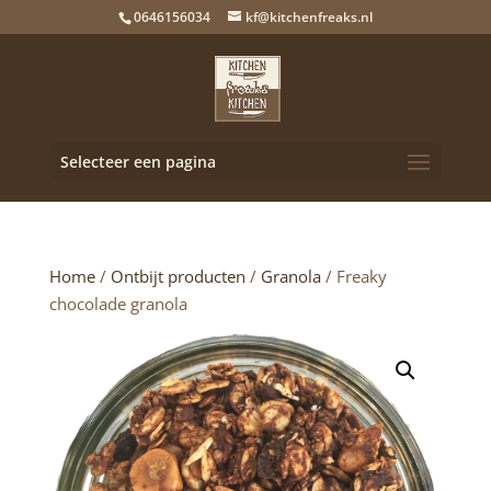
0646156034
kf@kitchenfreaks.nl
Selecteer een pagina
Home
/
Ontbijt producten
/
Granola
/ Freaky
chocolade granola