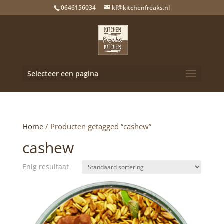
0646156034
kf@kitchenfreaks.nl
Selecteer een pagina
Home
/ Producten getagged “cashew”
cashew
Enig resultaat