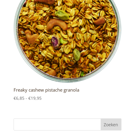
Freaky cashew pistache granola
Prijsklasse:
€
6,85
-
€
19,95
€6,85
tot
€19,95